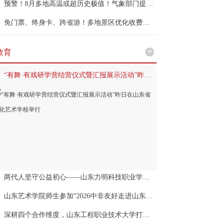
预警！8月多地高温或超历史极值！气象部门提醒：暑期出游防范四类天气风险
免门票、终身卡、跨省游！多地景区优化收费规则激活暑期市场
+
教育
“有舞·有戏研学营结营仪式暨汇报展示活动”昨日在山东省文化艺术学校举行
两代人坚守公益初心——山东力明科技职业学院案例入选山东省职业院校党建典型案例
山东艺术学院师生参加“2026中非友好走进山东——鲁非文化嘉年华”演出活动
深耕四个合作维度，山东工程职业技术大学打造职业本科产教融合新样板