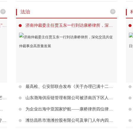
+
+
法治
“设计的温度——中国美术家协会首届设计大展”征稿开启，9月10日截稿
济南仲裁委主任贾玉东一行到访康桥律所，深化交流共促仲裁事业高质量发展
最高检、公安部联合发布《关于办理已满十二周岁不满十四周岁未成年人严重暴力犯罪核准追诉案件若干问题的规定》
韩美林为何自称“齐鲁海右人”？③——艺术锋芒初露
山东渤海供应链管理有限公司被济南历下区人民法院立案执行，法定代表人李林被限高
才培训》项目专题讲座在山工艺举行，远宏主讲《传承与创新：陶瓷跨界的启示》
为企业出海中亚国家护航——康桥律所四位律师参加中亚法律服务专题研修班并顺利结业
以艺抚心，治愈自我——“生命的脉动·艺术与疗愈”主题专场公教活动在南京金陵美术馆举办
潍坊昌邑市渤潍控股有限公司及掌门人年内四次被法院限高，国资背景难阻民间借贷纠纷频发