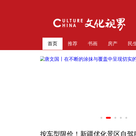
首页
推荐
书画
房产
民
承德》 | 遗韵华
文化遗产主题创作
文化遗产主题创作特邀展展
4
按车型限价！新疆优化景区自驾