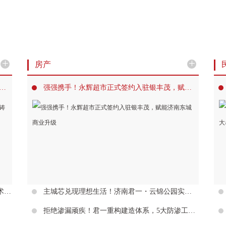
+
+
房产
《华山苍龙岭》（上） | 长线描苍龙峻岭，浓墨铸华山雄魂
强强携手！永辉超市正式签约入驻银丰茂，赋能济南东城商业升级
清风徐来何为源——记赵德勋“以扇育善”的艺术追求
主城芯兑现理想生活！济南君一・云锦公园实景现房，湖山繁华皆可兼得
拒绝渗漏顽疾！君一重构建造体系，5大防渗工艺兑现 “滴水不漏” 的居住承诺