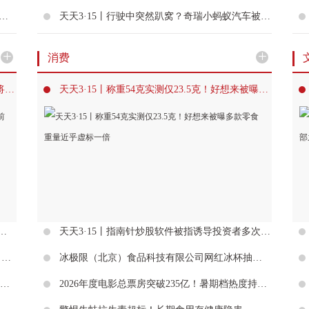
陡降83.94%！三重压力叠加，山东金麒麟股份有限公司能否突围？
天天3·15丨行驶中突然趴窝？奇瑞小蚂蚁汽车被曝电池压差超标频发，终身质保因 “过户” 拒保引争议
+
+
消费
滨州黄河城建持有的滨州农商行4559.4万股即将法拍，前者今年新增被执行金额约7591万元
天天3·15丨称重54克实测仅23.5克！好想来被曝多款零食重量近乎虚标一倍
公司董事张倩成失信被执行人，被执行总金额高达2.67亿元
天天3·15丨指南针炒股软件被指诱导投资者多次付费升级，投资者退费遇阻后收到带有约束条款的和解方案
利用“私募通道+过桥资金”致个人投资者巨亏，华泰证券千万级场外期权赔偿案始末
冰极限（北京）食品科技有限公司网红冰杯抽检菌落总数不合格，涉事商品并未开展实际召回
山东工行：金融赋能硬科技 助力新质生产力加快发展
2026年度电影总票房突破235亿！暑期档热度持续走高