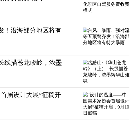
发！沿海部分地区将有
 长线描苍龙峻岭，浓墨
首届设计大展”征稿开