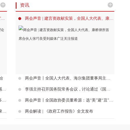
+
+
资讯
对话丘挺 | 在“读画”的基础上，重建“知行合一”的创作理论与实践体系
两会声音 | 建言资政献实策，全国人大代表、康桥律所首席合伙人张巧良受到媒体广泛关注报道
始
两会声音丨全国人大代表、海尔集团董事局主席周云杰：推进智能交互引擎高水平赋能新型工业化
对话皮道坚 | 真正好的艺术，能帮助我们恢复感知世界的能力
李强主持召开国务院常务会议，讨论通过《国务院2024年重点工作分工方案》等
对话黄坤生 | 在理法与哲思间融通书法艺术的多重表达
两会声音丨全国政协委员董希源：选“美”避“丑”，把好字体“入库”关
对话胡继宁丨于“惑”中求索，在苗乡图像中记录鲜活的生命律动
两会解读 | 《政府工作报告》全文发布