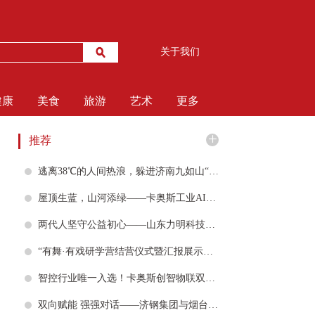
关于我们
健康
美食
旅游
艺术
更多
+
推荐
逃离38℃的人间热浪，躲进济南九如山“天然空调房”，享清凉一夏
屋顶生蓝，山河添绿——卡奥斯工业AI绿色实践登上人民日报客户端
两代人坚守公益初心——山东力明科技职业学院案例入选山东省职业院校党建典型案例
“有舞·有戏研学营结营仪式暨汇报展示活动”昨日在山东省文化艺术学校举行
智控行业唯一入选！卡奥斯创智物联双成果入选山东省首件套电子产品名单
双向赋能 强强对话——济钢集团与烟台黄渤海新区共拓航空航天产业赛道