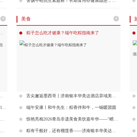
全国城商行第三，上海分行、乌鲁木齐分行接连成被执行人
警惕牛蛙抗生素超标！长期食用存健康隐患，专家解答选购认准这两点
+
+
美食
靠传——记银丰（济南）医院中医科主任彭程
粽子怎么吃才健康？端午吃粽指南来了
全程给予孕妈人文关怀，银丰（济南）医院把孕产幸福感拉满了
舌尖邂逅墨西哥丨济南银丰华美达酒店异域美食自助盛宴火热启幕
“精准清除”致病蛋白，齐鲁制药1类新药QLS1510获批炎症性肠病临床试验
端午安康丨和牛先生：粽香伴和牛，一锅暖团圆
方寸精术守声道 仁心笃行护东城——记济南高新东区医院耳鼻咽喉头颈外科主任张钊
惊艳亮相2026青岛非遗美食美饮嘉年华——“崂味道”山东大馒头喜提中国非遗好礼、臻选非遗美食两项重磅荣誉
银丰（济南）医院神经肿瘤科以国产TROP-2 ADC联合托珠单抗双通路协同攻克儿童颅咽管瘤
粽有千般好，还有榴莲香——济南银丰华美达酒店别样新意端午献礼