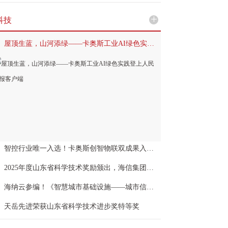
+
科技
屋顶生蓝，山河添绿——卡奥斯工业AI绿色实践登上人民日报客户端
智控行业唯一入选！卡奥斯创智物联双成果入选山东省首件套电子产品名单
2025年度山东省科学技术奖励颁出，海信集团斩获6项大奖
海纳云参编！《智慧城市基础设施——城市信息模型（CIM）数据框架和功能要求标准》发布
天岳先进荣获山东省科学技术进步奖特等奖