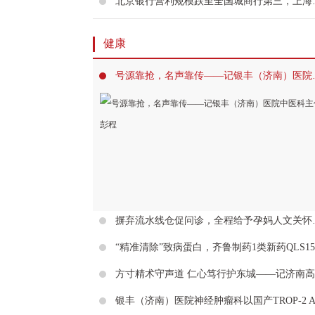
北京银行营利规模跌至
健康
号源靠抢，名声
摒弃流水线仓促问诊，