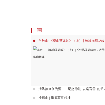
书画
岳黔山·
徐福山 | 重振写意精神