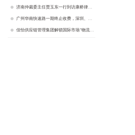
济南仲裁委主任贾玉东一行到访康桥律所，深化交流共促仲裁事业高质量发展
广州华南快速路一期终止收费，深圳、成都、山东多高速已先行，老路“免费时代”来了？
佳怡供应链管理集团解锁国际市场“物流+商流”双引擎，助力企业出海