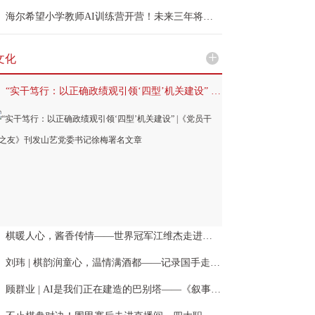
海尔希望小学教师AI训练营开营！未来三年将覆盖近万名乡村教师
+
文化
“实干笃行：以正确政绩观引领‘四型’机关建设” |《党员干部之友》刊发山艺党委书记徐梅署名文章
棋暖人心，酱香传情——世界冠军江维杰走进棋童家庭公益授棋
刘玮 | 棋韵润童心，温情满酒都——记录国手走访棋童家庭的温暖瞬间
顾群业 | AI是我们正在建造的巴别塔——《叙事设计学：理论与实践》自序