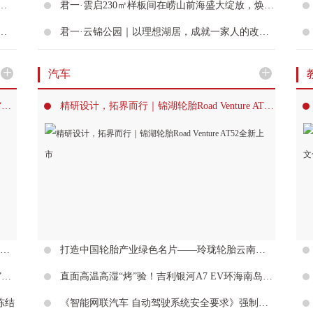
——从书作见本心，观宋文京的书道艺术
君一·雲启230㎡样板间在崂山前海盛大绽放，焕新青岛塔尖人居范本
土沟壑到花间，画出大地自带的温度
君一·云锦公园｜以理想湖居，成就一家人的改善生活
+
+
汽车
新锐炒货品牌抢滩济南商圈，三十年本土老牌“薛记炒货”直面琦王、欢囍带来的市场变局
精研设计，拓界而行｜锦湖轮胎Road Venture AT52全新上市
中国二十冶集团新增两条被执行信息 执行标的合计约292.24万元
打造中国轮胎产业绿色名片——玲珑轮胎云南可持续天然橡胶项目获评最佳实践案例
佳怡供应链管理集团解锁国际市场“物流+商流”双引擎，助力企业出海
直面高温高湿“烤”验！吉利银河A7 EV环海南岛极限续航测试挑战成功
冻结
《智能网联汽车 自动驾驶系统安全要求》强制性国家标准正式发布