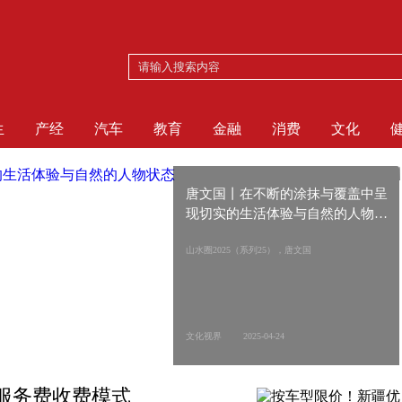
生
产经
汽车
教育
金融
消费
文化
唐文国丨在不断的涂抹与覆盖中呈
现切实的生活体验与自然的人物状
态
山水圈2025（系列25），唐文国
文化视界 2025-04-24
服务费收费模式