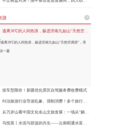
不止棋盘对决！围甲赛后走进直播间，四大职业棋手畅谈棋酒融合
+
旅游
逃离38℃的人间热浪，躲进济南九如山“天然空调房”，享清凉一夏
按车型限价！新疆优化景区自驾服务费收费模式
纠治旅游行业导游乱象、强制消费！多个旅行社被点名
从万岁山看中国文化名山文旅发展：一场从“躺赢”到“创赢”的范式革命
马悦英丨水泥与碧波的共生——云南昭通水富向家坝水电站的现代性寓言